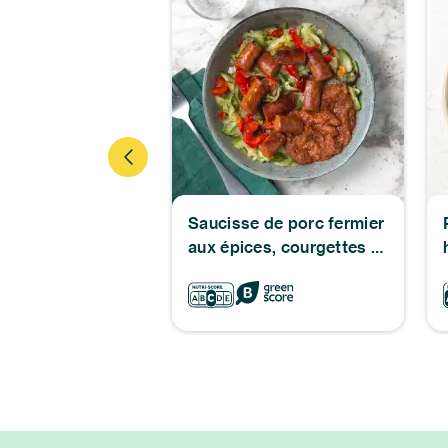
ttes au jambon
Saucisse de porc fermier
l
aux épices, courgettes &
poivrons