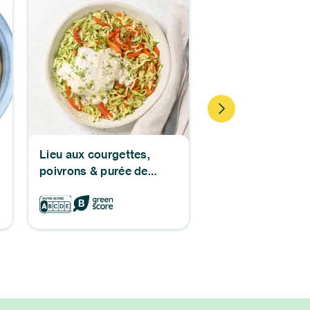
Lieu aux courgettes,
Chili veggie au cu
poivrons & purée de
cajou