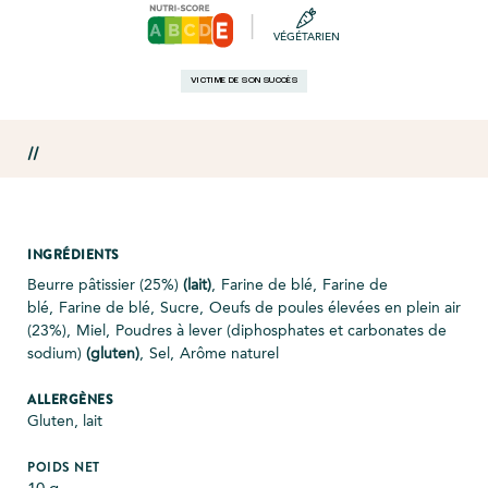
|
VÉGÉTARIEN
VICTIME DE SON SUCCÈS
//
INGRÉDIENTS
Beurre pâtissier (25%)
(lait)
,
Farine de blé,
Farine de
blé,
Farine de blé,
Sucre,
Oeufs de poules élevées en plein air
(23%),
Miel,
Poudres à lever (diphosphates et carbonates de
sodium)
(gluten)
,
Sel,
Arôme naturel
ALLERGÈNES
Gluten, lait
POIDS NET