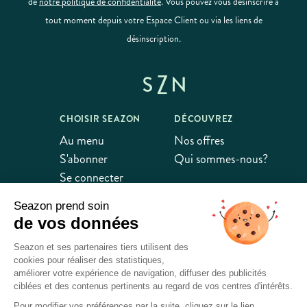
de
notre politique de confidentialité
. Vous pouvez vous désinscrire à
tout moment depuis votre Espace Client ou via les liens de
désinscription.
CHOISIR SEAZON
DÉCOUVREZ
Au menu
Nos offres
S'abonner
Qui sommes-nous?
Se connecter
Seazon prend soin
AIDE
de vos données
FAQ
Seazon et ses partenaires tiers utilisent des
Nous contacter
cookies pour réaliser des statistiques,
améliorer votre expérience de navigation, diffuser des publicités
ciblées et des contenus pertinents au regard de vos centres d'intérêts.
Pour modifier vos préférences par la suite, cliquez sur le lien