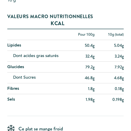
10
g
VALEURS MACRO NUTRITIONNELLES
KCAL
Pour 100g
10
g (total)
50.4g
5.04g
Lipides
32.4g
3.24g
Dont acides gras saturés
79.2g
7.92g
Glucides
46.8g
4.68g
Dont Sucres
1.8g
0.18g
Fibres
1.98g
0.198g
Sels
Ce plat se mange froid