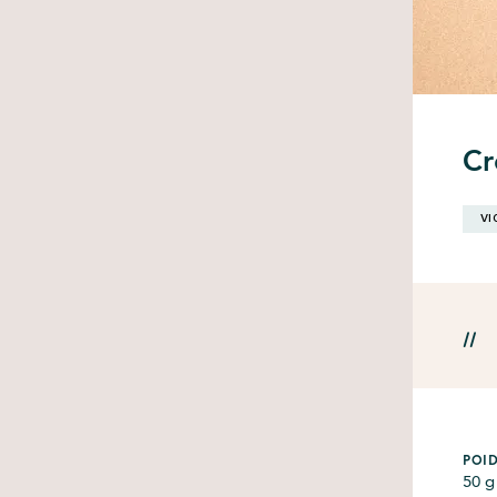
Cr
VI
//
POID
50
g