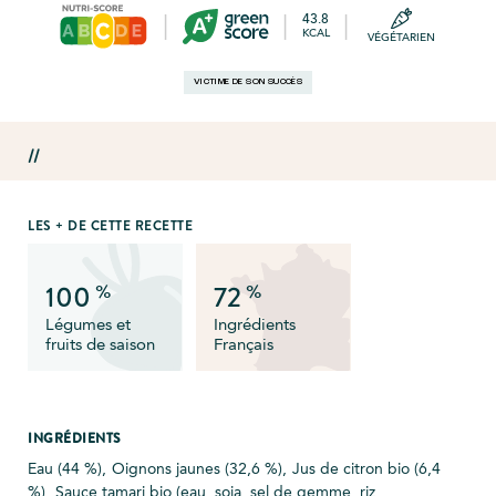
43.8
|
|
|
KCAL
VÉGÉTARIEN
VICTIME DE SON SUCCÈS
//
LES + DE CETTE RECETTE
100
72
%
%
Légumes et
Ingrédients
fruits de saison
Français
INGRÉDIENTS
Eau (44 %),
Oignons jaunes (32,6 %),
Jus de citron bio (6,4
%),
Sauce tamari bio (eau, soja, sel de gemme, riz,