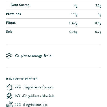
4g
3.6g
Dont Sucres
1.11g
1g
Proteines
0.67g
0.6g
Fibres
0.78g
0.7g
Sels
Ce plat se mange froid
DANS CETTE RECETTE
72%
d'ingrédients français
16%
d'ingrédients labellisés
29%
d'ingrédients bio