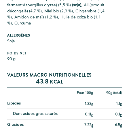
ferment:Aspergillus oryzae) (5,5 %)
(soja)
,
Ail (produit
décongelé) (4,7 %),
Miel bio (2,9 %),
Gingembre (1,4
%),
Amidon de maïs (1,2 %),
Huile de colza bio (1,1
%),
Curcuma
ALLERGÈNES
Soja
POIDS NET
90
g
VALEURS MACRO NUTRITIONNELLES
43.8
KCAL
Pour 100g
90
g (total)
1.22g
1.1g
Lipides
0.11g
0.1g
Dont acides gras saturés
7.22g
6.5g
Glucides