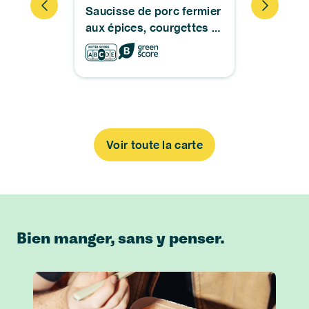
 jambon
Saucisse de porc fermier
Poulet s
aux épices, courgettes &
haricots 
poivrons
courgett
Voir toute la carte
Bien manger, sans y penser.